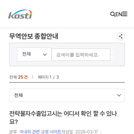
주메뉴 바로가기
본문 바로가기
KOSTI 메인 페이지로 이동
EN
무역안보 종합안내
검
색
전체
25 건
페이지
1
3
전략물자수출입고시는 어디서 확인 할 수 있나
요?
분류
국내외 관련 규정 사이트
작성일
2026-03-17