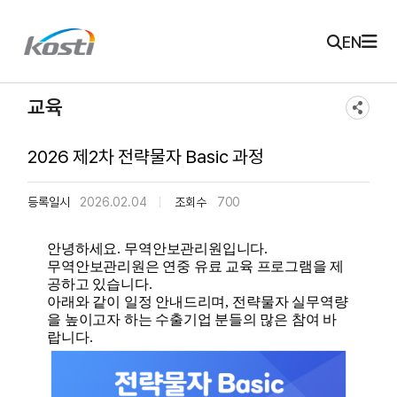
주메뉴 바로가기
본문 바로가기
KOSTI 메인 페이지로 이동
EN
교육
2026 제2차 전략물자 Basic 과정
등록일시
2026.02.04
조회수
700
안녕하세요
.
무역안보관리원입니다
.
무역안보관리원은 연중 유료 교육 프로그램을 제
공하고 있습니다
.
아래와 같이 일정 안내드리며
,
전략물자 실무역량
을 높이고자 하는 수출기업 분들의 많은 참여 바
랍니다
.