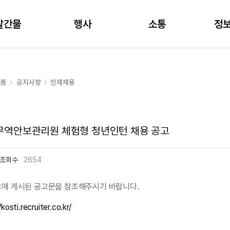
주메뉴 바로가기
본문 바로가기
발간물
행사
소통
정
소통
공지사항
인재채용
 무역안보관리원 체험형 청년인턴 채용 공고
조회수
2654
크에 게시된 공고문을 참조해주시기 바랍니다.
/kosti.recruiter.co.kr/