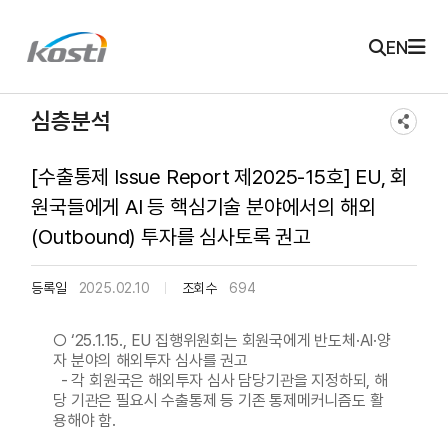
주메뉴 바로가기
본문 바로가기
KOSTI 메인 페이지로 이동
EN
심층분석
[수출통제 Issue Report 제2025-15호] EU, 회
원국들에게 AI 등 핵심기술 분야에서의 해외
(Outbound) 투자를 심사토록 권고
등록일
2025.02.10
조회수
694
○ ‘25.1.15., EU 집행위원회는 회원국에게 반도체·AI·양
자 분야의 해외투자 심사를 권고
- 각 회원국은 해외투자 심사 담당기관을 지정하되, 해
당 기관은 필요시 수출통제 등 기존 통제메커니즘도 활
용해야 함.