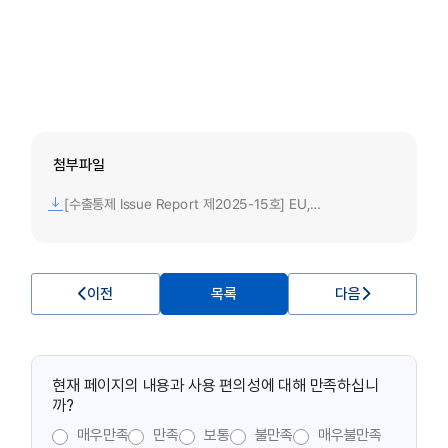
첨부파일
[수출통제 Issue Report 제2025-15호] EU, 회원국들에게 AI 등 핵심기술 분야에서의 해외(Outbound) 투자를 심사토록 권고.pdf
이전
목록
다음
현재 페이지의 내용과 사용 편의성에 대해 만족하십니
까?
매우만족
만족
보통
불만족
매우불만족