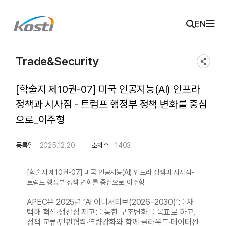
주메뉴 바로가기
본문 바로가기
KOSTI 메인 페이지로 이동
EN
Trade&Security
[학술지 제10권-07] 미국 인공지능(AI) 인프라
정책과 시사점 - 트럼프 행정부 정책 변화를 중심
으로_이주형
등록일
2025.12.20
조회수
1403
[학술지 제10권-07] 미국 인공지능(AI) 인프라 정책과 시사점-
트럼프 행정부 정책 변화를 중심으로_이주형
APEC은 2025년 ‘AI 이니셔티브(2026–2030)’를 채
택해 혁신·생산성 제고를 통한 구조변화를 목표로 하고,
정책 교류·민관협력·역량강화와 함께 클라우드·데이터센