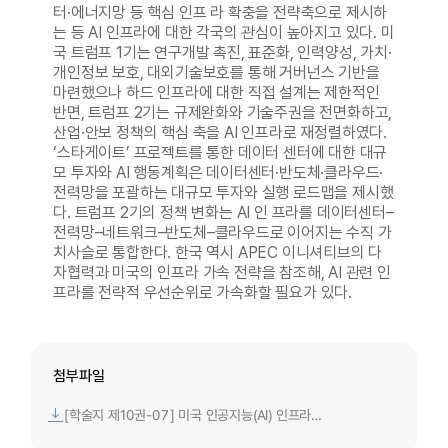
터·에너지망 등 핵심 인프 라 확충을 전략축으로 제시하
는 등 AI 인프라에 대한 각국의 관심이 높아지고 있다. 미
국 트럼프 1기는 연구개발 촉진, 표준화, 인력양성, 가치·
개인정보 보호, 대외기술보호를 통해 거버넌스 기반을
마련했으나 하드 인프라에 대한 직접 설계는 제한적인
반면, 트럼프 2기는 규제완화와 기술주권을 전면화하고,
산업·안보 정책의 핵심 축을 AI 인프라로 재정렬하였다.
‘스타게이트’ 프로젝트를 통한 데이터 센터에 대한 대규
모 투자와 AI 행동계획은 데이터센터·반도체·클라우드·
전력망을 포괄하는 대규모 투자와 실행 로드맵을 제시했
다. 트럼프 2기의 정책 변화는 AI 인 프라를 데이터센터–
전력망–네트워크–반도체–클라우드로 이어지는 수직 가
치사슬로 통합한다. 한국 역시 APEC 이니셔티브의 다
자협력과 미국의 인프라 가속 전략을 참조해, AI 관련 인
프라를 전략적 우선순위로 가속화할 필요가 있다.
첨부파일
[학술지 제10권-07] 미국 인공지능(AI) 인프라 정책과 시사점 - 트럼프 행정부 정책 변화를 중심으로_이주형.pdf