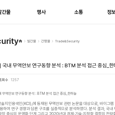
주메뉴 바로가기
본문 바로가기
발간물
행사
소통
정
urity
발간물
간행물
Trade&Security
2] 국내 무역안보 연구동향 분석 : BTM 분석 접근 중심_
조회수
1257
국내 무역안보 연구동향 분석 : BTM 분석 접근 중심_한하늘
지인용색인(KCI)」에 등재된 무역안보 관련 논문을 대상으로, 바이그램 (Bi-gra
을 활용하여 연구 경향과 담론 구조를 실증적으로 분석하였다. 분석 결과, 국내
급망 중심의 운영화 단계 그리고 2020년대 경제·기술·지정학 결합의 전