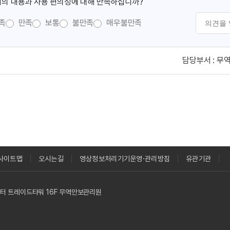
의 내용과 사용 편의성에 대해 만족하십니까?
족
만족
보통
불만족
매우불만족
담당부서 :
무
사이트맵
오시는길
영상정보처리기기운영·관리방침
유관기관
역센터 트레이드타워 16F 무역안보관리원